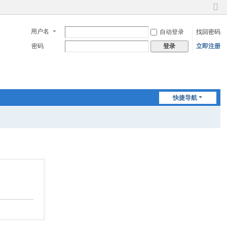
切
换
用户名
自动登录
找回密码
到
窄
密码
立即注册
登录
版
快捷导航