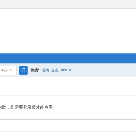
热搜:
活动
交友
discuz
帖子
搜
索
抱歉，您需要登录后才能查看