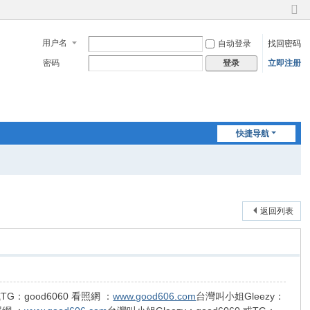
切
换
用户名
自动登录
找回密码
到
窄
密码
立即注册
登录
版
快捷导航
返回列表
或TG：good6060 看照網 ：
www.good606.com
台灣叫小姐Gleezy：