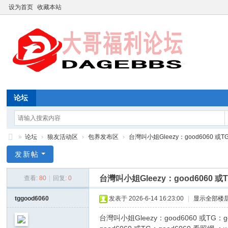
设为首页
收藏本站
论坛
»
论坛
›
狼友活动区
›
包养发布区
›
台灣叫小姐Gleezy：good6060 或TG：
福
发新帖
利
台灣叫小姐Gleezy：good6060 或T
查看:
80
|
回复:
0
论
坛
tggood6060
发表于 2026-6-14 16:23:00
|
显示全部楼
台灣叫小姐Gleezy：good6060 或TG：g